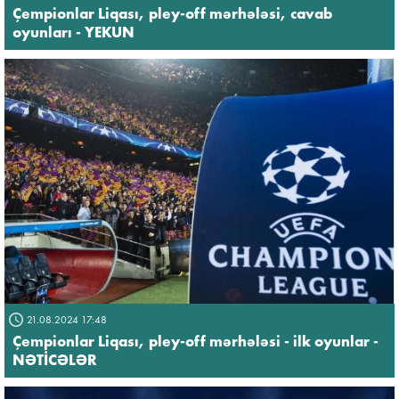
Çempionlar Liqası, pley-off mərhələsi, cavab
oyunları - YEKUN
21.08.2024 17:48
Çempionlar Liqası, pley-off mərhələsi - ilk oyunlar -
NƏTİCƏLƏR