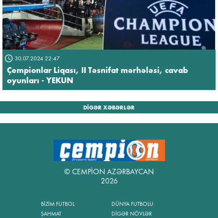
30.07.2024 22:47
Çempionlar Liqası, II Təsnifat mərhələsi, cavab
oyunları - YEKUN
DİGƏR XƏBƏRLƏR
© CEMPİON AZƏRBAYCAN
2026
BİZİM FUTBOL
DÜNYA FUTBOLU
ŞAHMAT
DİGƏR NÖVLƏR