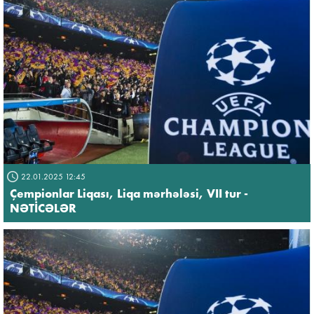
22.01.2025 12:45
Çempionlar Liqası, Liqa mərhələsi, VII tur -
NƏTİCƏLƏR