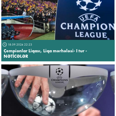
18.09.2024 22:23
Çempionlar Liqası, Liqa mərhələsi- I tur -
NƏTİCƏLƏR