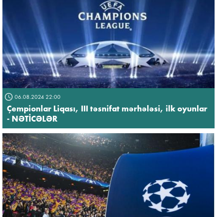
06.08.2024 22:00
Çempionlar Liqası, III təsnifat mərhələsi, ilk oyunlar
- NƏTİCƏLƏR