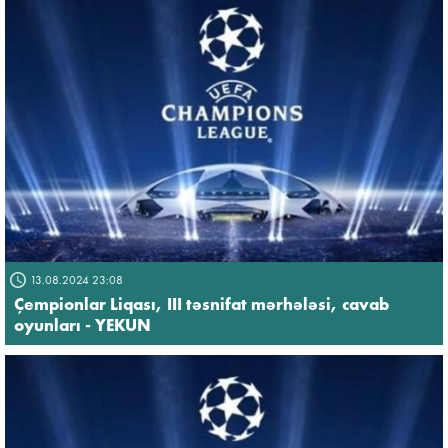
13.08.2024 23:08
Çempionlar Liqası, III təsnifat mərhələsi, cavab
oyunları - YEKUN