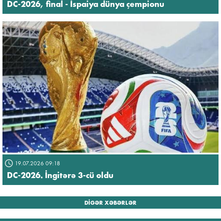
DC-2026, final - İspaiya dünya çempionu
19.07.2026 09:18
DC-2026. İngitərə 3-cü oldu
DİGƏR XƏBƏRLƏR