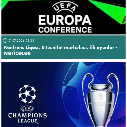
21.07.2026 23:25
Konfrans Liqası, II təsnifat mərhələsi, ilk oyunlar -
NƏTİCƏLƏR