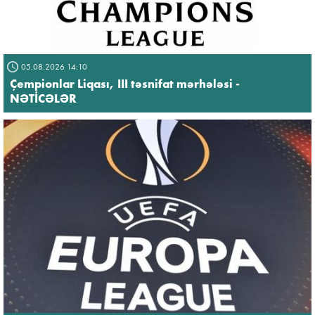
05.08.2026 14:10
Çempionlar Liqası, III təsnifat mərhələsi -
NƏTİCƏLƏR