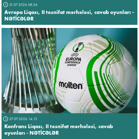
31.07.2026 08:26
Avropa Liqası, II təsnifat mərhələsi, cavab oyunları -
NƏTİCƏLƏR
27.07.2026 14:15
Konfrans Liqası, II təsnifat mərhələsi, cavab
oyunları - NƏTİCƏLƏR