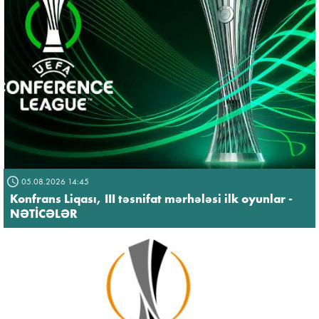
05.08.2026 14:45
Konfrans Liqası, III təsnifat mərhələsi ilk oyunlar -
NƏTİCƏLƏR