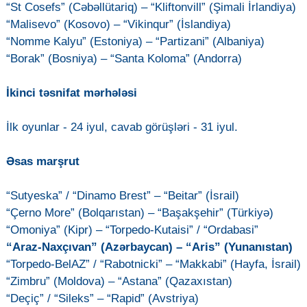
“St Cosefs” (Cəbəllütariq) – “Kliftonvill” (Şimali İrlandiya)
“Malisevo” (Kosovo) – “Vikinqur” (İslandiya)
“Nomme Kalyu” (Estoniya) – “Partizani” (Albaniya)
“Borak” (Bosniya) – “Santa Koloma” (Andorra)
İkinci təsnifat mərhələsi
İlk oyunlar - 24 iyul, cavab görüşləri - 31 iyul.
Əsas marşrut
“Sutyeska” / “Dinamo Brest” – “Beitar” (İsrail)
“Çerno More” (Bolqarıstan) – “Başakşehir” (Türkiyə)
“Omoniya” (Kipr) – “Torpedo-Kutaisi” / “Ordabasi”
“Araz-Naxçıvan” (Azərbaycan) – “Aris” (Yunanıstan)
“Torpedo-BelAZ” / “Rabotnicki” – “Makkabi” (Hayfa, İsrail)
“Zimbru” (Moldova) – “Astana” (Qazaxıstan)
“Deçiç” / “Sileks” – “Rapid” (Avstriya)