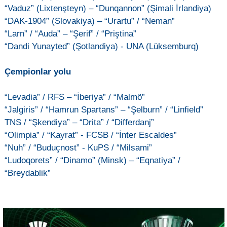
“Vaduz” (Lixtenşteyn) – “Dunqannon” (Şimali İrlandiya)
“DAK-1904” (Slovakiya) – “Urartu” / “Neman”
“Larn” / “Auda” – “Şerif” / “Priştina”
“Dandi Yunayted” (Şotlandiya) - UNA (Lüksemburq)
Çempionlar yolu
“Levadia” / RFS – “İberiya” / “Malmö”
“Jalgiris” / “Hamrun Spartans” – “Şelburn” / “Linfield”
TNS / “Şkendiya” – “Drita” / “Differdanj”
“Olimpia” / “Kayrat” - FCSB / “İnter Escaldes”
“Nuh” / “Buduçnost” - KuPS / “Milsami”
“Ludoqorets” / “Dinamo” (Minsk) – “Eqnatiya” /
“Breydablik”