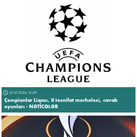
27.07.2026 12:09
Çempionlar Liqası, II təsnifat mərhələsi, cavab
oyunları - NƏTİCƏLƏR