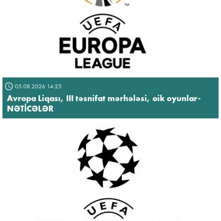
05.08.2026 14:25
Avropa Liqası, III təsnifat mərhələsi, oik oyunlar-
NƏTİCƏLƏR