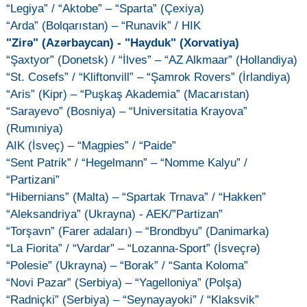
“Legiya” / “Aktobe” – “Sparta” (Çexiya)
“Arda” (Bolqarıstan) – “Runavik” / HIK
"Zirə" (Azərbaycan) - "Hayduk" (Xorvatiya)
“Şaxtyor” (Donetsk) / “İlves” – “AZ Alkmaar” (Hollandiya)
“St. Cosefs” / “Kliftonvill” – “Şamrok Rovers” (İrlandiya)
“Aris” (Kipr) – “Puşkaş Akademia” (Macarıstan)
“Sarayevo” (Bosniya) – “Universitatia Krayova”
(Rumıniya)
AIK (İsveç) – “Magpies” / “Paide”
“Sent Patrik” / “Hegelmann” – “Nomme Kalyu” /
“Partizani”
“Hibernians” (Malta) – “Spartak Trnava” / “Hakken”
“Aleksandriya” (Ukrayna) - AEK/”Partizan”
“Torşavn” (Farer adaları) – “Brondbyu” (Danimarka)
“La Fiorita” / “Vardar” – “Lozanna-Sport” (İsveçrə)
“Polesie” (Ukrayna) – “Borak” / “Santa Koloma”
“Novi Pazar” (Serbiya) – “Yagelloniya” (Polşa)
“Radniçki” (Serbiya) – “Seynayayoki” / “Klaksvik”