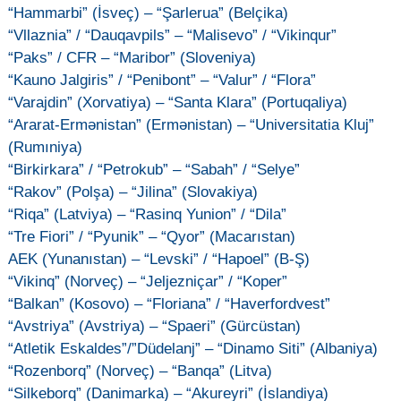
“Hammarbi” (İsveç) – “Şarlerua” (Belçika)
“Vllaznia” / “Dauqavpils” – “Malisevo” / “Vikinqur”
“Paks” / CFR – “Maribor” (Sloveniya)
“Kauno Jalgiris” / “Penibont” – “Valur” / “Flora”
“Varajdin” (Xorvatiya) – “Santa Klara” (Portuqaliya)
“Ararat-Ermənistan” (Ermənistan) – “Universitatia Kluj”
(Rumıniya)
“Birkirkara” / “Petrokub” – “Sabah” / “Selye”
“Rakov” (Polşa) – “Jilina” (Slovakiya)
“Riqa” (Latviya) – “Rasinq Yunion” / “Dila”
“Tre Fiori” / “Pyunik” – “Qyor” (Macarıstan)
AEK (Yunanıstan) – “Levski” / “Hapoel” (B-Ş)
“Vikinq” (Norveç) – “Jeljezniçar” / “Koper”
“Balkan” (Kosovo) – “Floriana” / “Haverfordvest”
“Avstriya” (Avstriya) – “Spaeri” (Gürcüstan)
“Atletik Eskaldes”/”Düdelanj” – “Dinamo Siti” (Albaniya)
“Rozenborq” (Norveç) – “Banqa” (Litva)
“Silkeborq” (Danimarka) – “Akureyri” (İslandiya)