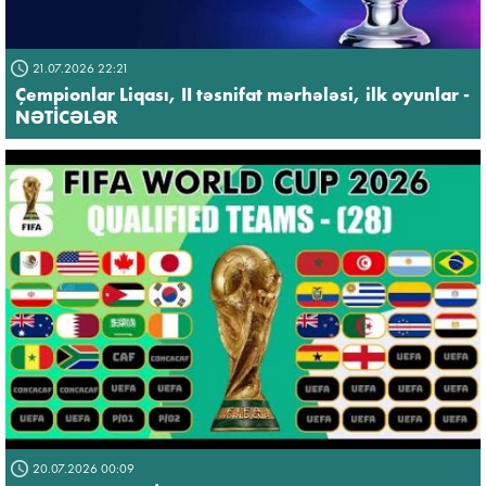
21.07.2026 22:21
Çempionlar Liqası, II təsnifat mərhələsi, ilk oyunlar -
NƏTİCƏLƏR
20.07.2026 00:09