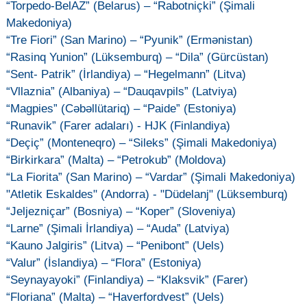
“Torpedo-BelAZ” (Belarus) – “Rabotniçki” (Şimali
Makedoniya)
“Tre Fiori” (San Marino) – “Pyunik” (Ermənistan)
“Rasinq Yunion” (Lüksemburq) – “Dila” (Gürcüstan)
“Sent- Patrik” (İrlandiya) – “Hegelmann” (Litva)
“Vllaznia” (Albaniya) – “Dauqavpils” (Latviya)
“Magpies” (Cəbəllütariq) – “Paide” (Estoniya)
“Runavik” (Farer adaları) - HJK (Finlandiya)
“Deçiç” (Monteneqro) – “Sileks” (Şimali Makedoniya)
“Birkirkara” (Malta) – “Petrokub” (Moldova)
“La Fiorita” (San Marino) – “Vardar” (Şimali Makedoniya)
"Atletik Eskaldes" (Andorra) - "Düdelanj" (Lüksemburq)
“Jeljezniçar” (Bosniya) – “Koper” (Sloveniya)
“Larne” (Şimali İrlandiya) – “Auda” (Latviya)
“Kauno Jalgiris” (Litva) – “Penibont” (Uels)
“Valur” (İslandiya) – “Flora” (Estoniya)
“Seynayayoki” (Finlandiya) – “Klaksvik” (Farer)
“Floriana” (Malta) – “Haverfordvest” (Uels)