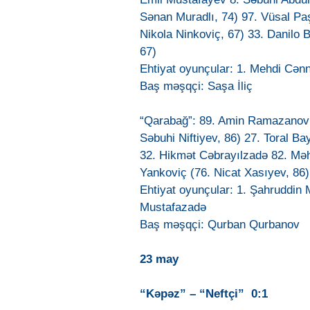
Sənan Muradlı, 74) 97. Vüsal Pa
Nikola Ninkoviç, 67) 33. Danilo
67)
Ehtiyat oyunçular: 1. Mehdi Cən
Baş məşqçi: Saşa İliç
“Qarabağ”: 89. Amin Ramazanov 
Səbuhi Niftiyev, 86) 27. Toral B
32. Hikmət Cəbrayılzadə 82. Mə
Yankoviç (76. Nicat Xasıyev, 86
Ehtiyat oyunçular: 1. Şahruddin
Mustafazadə
Baş məşqçi: Qurban Qurbanov
23 may
“Kəpəz” – “Neftçi” 0:1