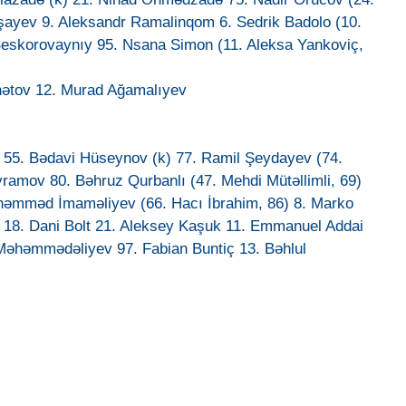
şayev 9. Aleksandr Ramalinqom 6. Sedrik Badolo (10.
 Beskorovaynıy 95. Nsana Simon (11. Aleksa Yankoviç,
nətov 12. Murad Ağamalıyev
55. Bədavi Hüseynov (k) 77. Ramil Şeydayev (74.
ayramov 80. Bəhruz Qurbanlı (47. Mehdi Mütəllimli, 69)
həmməd İmaməliyev (66. Hacı İbrahim, 86) 8. Marko
) 18. Dani Bolt 21. Aleksey Kaşuk 11. Emmanuel Addai
 Məhəmmədəliyev 97. Fabian Buntiç 13. Bəhlul