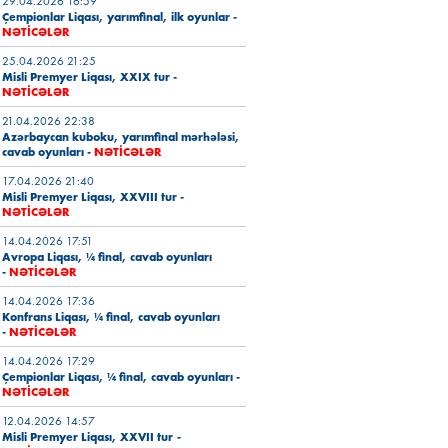
29.04.2026 16:59
Çempionlar Liqası, yarımfinal, ilk oyunlar
-
NƏTİCƏLƏR
25.04.2026 21:25
Misli Premyer Liqası, XXIX tur
-
NƏTİCƏLƏR
21.04.2026 22:38
Azərbaycan kuboku, yarımfinal mərhələsi,
cavab oyunları
-
NƏTİCƏLƏR
17.04.2026 21:40
Misli Premyer Liqası, XXVIII tur
-
NƏTİCƏLƏR
14.04.2026 17:51
Avropa Liqası, ¼ final, cavab oyunları
-
NƏTİCƏLƏR
14.04.2026 17:36
Konfrans Liqası, ¼ final, cavab oyunları
-
NƏTİCƏLƏR
14.04.2026 17:29
Çempionlar Liqası, ¼ final, cavab oyunları
-
NƏTİCƏLƏR
12.04.2026 14:57
Misli Premyer Liqası, XXVII tur
-