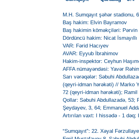
M.H. Sumqayıt şəhər stadionu, 
Baş hakim: Elvin Bayramov
Baş hakimin köməkçiləri: Pərvin 
Dördüncü hakim: Nicat İsmayıllı
VAR: Fərid Hacıyev
AVAR: Eyyub İbrahimov
Hakim-inspektor: Ceyhun Haşım
AFFA nümayəndəsi: Yavər Rəhi
Sarı vərəqələr: Səbuhi Abdullaza
(qeyri-idman hərəkəti) // Marko 
72 (qeyri-idman hərəkəti); Ramil
Qollar: Səbuhi Abdullazadə, 53;
Şeydayev, 3, 64; Emmanuel Adda
Artırılan vaxt: I hissədə - 1 dəq;
“Sumqayıt”: 22. Xəyal Fərzulla
Emil Mustafayev 8. Səbuhi Abdu