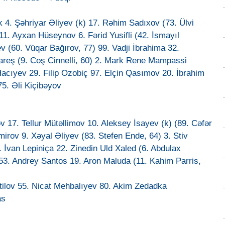
 4. Şəhriyar Əliyev (k) 17. Rəhim Sadıxov (73. Ülvi
1. Ayxan Hüseynov 6. Fərid Yusifli (42. İsmayıl
 (60. Vüqar Bağırov, 77) 99. Vadji İbrahima 32.
reş (9. Coş Cinnelli, 60) 2. Mark Rene Mampassi
acıyev 29. Filip Ozobiç 97. Elçin Qasımov 20. İbrahim
5. Əli Kiçibəyov
17. Tellur Mütəllimov 10. Aleksey İsayev (k) (89. Cəfər
rov 9. Xəyal Əliyev (83. Stefen Ende, 64) 3. Stiv
. İvan Lepiniça 22. Zinedin Uld Xaled (6. Abdulax
 53. Andrey Santos 19. Aron Maluda (11. Kahim Parris,
atilov 55. Nicat Mehbalıyev 80. Akim Zedadka
as