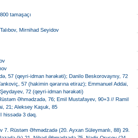
6800 tamaşaçı
Talıbov, Mirnihad Seyidov
ov
mov
də, 57 (qeyri-idman hərəkəti); Danilo Beskorovaynıy, 72
Yankoviç, 57 (hakimin qərarına etiraz); Emmanuel Addai,
 Şeydayev, 72 (qeyri-idman hərəkəti)
 Rüstəm Əhmədzadə, 76; Emil Mustafayev, 90+3 // Ramil
i, 21; Aleksey Kaşuk, 85
 II hissədə 3 dəq.
yev 7. Rüstəm Əhmədzadə (20. Ayxan Süleymanlı, 88) 29.
llazadə (k) 21. Nihad Əhmədzadə 75. Nadir Orucov (24.