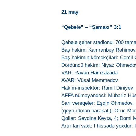
21 may
“Qəbələ” – “Şamaxı” 3:1
Qəbələ şəhər stadionu, 700 tam
Baş hakim: Kamranbəy Rəhimov
Baş hakimin köməkçiləri: Cəmi
Dördüncü hakim: Niyaz Əhmədo
VAR: Rəvan Həmzəzadə
AVAR: Vüsal Məmmədov
Hakim-inspektor: Ramil Diniyev
AFFA nümayəndəsi: Mübariz Hü
Sarı vərəqələr: Eşqin Əhmədov, 
(qeyri-idman hərəkəti); Oruc Mə
Qollar: Seydina Keyta, 4; Domi 
Artırılan vaxt: I hissədə yoxdur; 