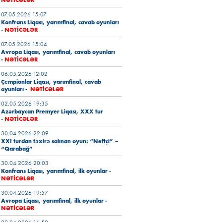
07.05.2026 15:07
Konfrans Liqası, yarımfinal, cavab oyunları
-
NƏTİCƏLƏR
07.05.2026 15:04
Avropa Liqası, yarımfinal, cavab oyunları
-
NƏTİCƏLƏR
06.05.2026 12:02
Çempionlar Liqası, yarımfinal, cavab
oyunları
-
NƏTİCƏLƏR
02.05.2026 19:35
Azərbaycan Premyer Liqası, XXX tur
-
NƏTİCƏLƏR
30.04.2026 22:09
XXI turdan təxirə salınan oyun: “Neftçi” –
“Qarabağ”
30.04.2026 20:03
Konfrans Liqası, yarımfinal, ilk oyunlar
-
NƏTİCƏLƏR
30.04.2026 19:57
Avropa Liqası, yarımfinal, ilk oyunlar
-
NƏTİCƏLƏR