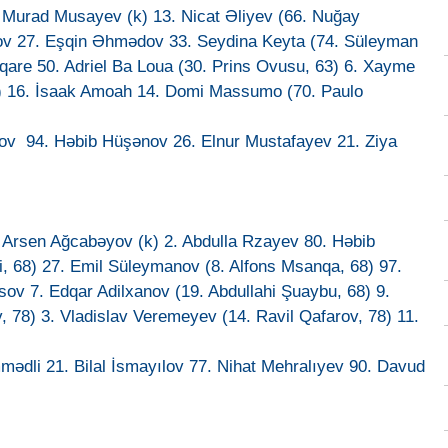
 Murad Musayev (k) 13. Nicat Əliyev (66. Nuğay
rov 27. Eşqin Əhmədov 33. Seydina Keyta (74. Süleyman
are 50. Adriel Ba Loua (30. Prins Ovusu, 63) 6. Xayme
8) 16. İsaak Amoah 14. Domi Massumo (70. Paulo
rov 94. Həbib Hüşənov 26. Elnur Mustafayev 21. Ziya
 Arsen Ağcabəyov (k) 2. Abdulla Rzayev 80. Həbib
i, 68) 27. Emil Süleymanov (8. Alfons Msanqa, 68) 97.
v 7. Edqar Adilxanov (19. Abdullahi Şuaybu, 68) 9.
 78) 3. Vladislav Veremeyev (14. Ravil Qafarov, 78) 11.
mədli 21. Bilal İsmayılov 77. Nihat Mehralıyev 90. Davud