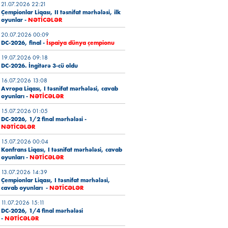
21.07.2026 22:21
Çempionlar Liqası, II təsnifat mərhələsi, ilk
oyunlar
-
NƏTİCƏLƏR
20.07.2026 00:09
DC-2026, final -
İspaiya dünya çempionu
19.07.2026 09:18
DC-2026. İngitərə 3-cü oldu
16.07.2026 13:08
Avropa Liqası, I təsnifat mərhələsi, cavab
oyunları -
NƏTİCƏLƏR
15.07.2026 01:05
DC-2026, 1/2 final mərhələsi
-
NƏTİCƏLƏR
15.07.2026 00:04
Konfrans Liqası, I təsnifat mərhələsi, cavab
oyunları
-
NƏTİCƏLƏR
13.07.2026 14:39
Çempionlar Liqası, I təsnifat mərhələsi,
cavab oyunları -
NƏTİCƏLƏR
11.07.2026 15:11
DC-2026, 1/4 final mərhələsi
-
NƏTİCƏLƏR