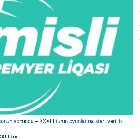
nun sonuncu – XXXIII turun oyunlarına start verilib.
XIII tur