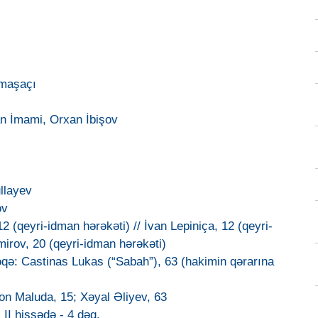
amaşaçı
n İmami, Orxan İbişov
llayev
ov
12 (qeyri-idman hərəkəti) // İvan Lepiniça, 12 (qeyri-
rov, 20 (qeyri-idman hərəkəti)
əqə: Castinas Lukas (“Sabah”), 63 (hakimin qərarına
on Maluda, 15; Xəyal Əliyev, 63
; II hissədə - 4 dəq.