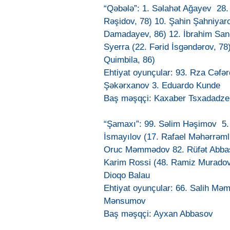
“Qəbələ”: 1. Səlahət Ağayev 28.
Rəşidov, 78) 10. Şahin Şahniya
Damadayev, 86) 12. İbrahim Sanq
Syerra (22. Fərid İsgəndərov, 7
Quimbila, 86)
Ehtiyat oyunçular: 93. Rza Cəfə
Şəkərxanov 3. Eduardo Kunde
Baş məşqçi: Kaxaber Tsxadadze
“Şamaxı”: 99. Səlim Həşimov 5.
İsmayılov (17. Rafael Məhərrəml
Oruc Məmmədov 82. Rüfət Abbaso
Karim Rossi (48. Ramiz Muradov,
Dioqo Balau
Ehtiyat oyunçular: 66. Salih Məm
Mənsumov
Baş məşqçi: Ayxan Abbasov