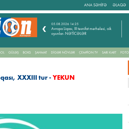
ANA SƏHİFƏ
ƏLAQƏ
5
05.08.2026 14:25
I təsnifat mərhələsi ilk
Avropa Liqası, III təsnifat mərhələsi, oik
CƏLƏR
oyunlar- NƏTİCƏLƏR
BOL
GÜLƏŞ
BOKS
ŞAHMAT
DİGƏR NÖVLƏR
ÇEMPİON TV
SARI KART
FOTO
ası, XXXIII tur -
YEKUN