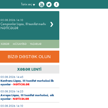
Tarix seç
05.08.2026 14:10
04.08.2026 11:13
Çempionlar Liqası, III təsnifat mərhələsi -
"Ulduzlar" sürəti artırır
NƏTİCƏLƏR
 XƏBƏR
MÜSAHİBƏ
YAZARLAR
BİZƏ DƏSTƏK OLUN
XƏBƏR LENTİ
05.08.2026 14:45
Konfrans Liqası, III təsnifat mərhələsi ilk
oyunlar
-
NƏTİCƏLƏR
05.08.2026 14:25
Avropa Liqası, III təsnifat mərhələsi, oik
oyunlar-
NƏTİCƏLƏR
05.08.2026 14:10