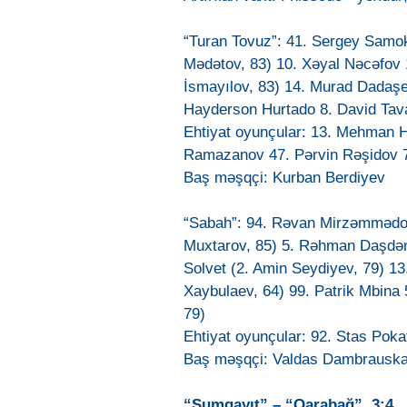
“Turan Tovuz”: 41. Sergey Samok
Mədətov, 83) 10. Xəyal Nəcəfov 1
İsmayılov, 83) 14. Murad Dadaşev
Hayderson Hurtado 8. David Tava
Ehtiyat oyunçular: 13. Mehman H
Ramazanov 47. Pərvin Rəşidov 7
Baş məşqçi: Kurban Berdiyev
“Sabah”: 94. Rəvan Mirzəmmədov 
Muxtarov, 85) 5. Rəhman Daşdəmi
Solvet (2. Amin Seydiyev, 79) 13
Xaybulaev, 64) 99. Patrik Mbina
79)
Ehtiyat oyunçular: 92. Stas Pok
Baş məşqçi: Valdas Dambrausk
“Sumqayıt” – “Qarabağ” 3:4