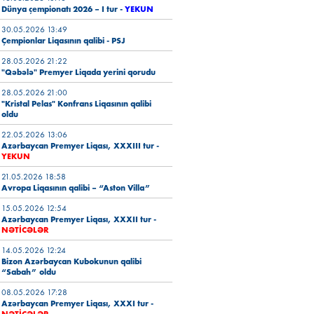
Dünya çempionatı 2026 – I tur -
YEKUN
30.05.2026 13:49
Çempionlar Liqasının qalibi - PSJ
28.05.2026 21:22
"Qəbələ" Premyer Liqada yerini qorudu
28.05.2026 21:00
"Kristal Pelas" Konfrans Liqasının qalibi
oldu
22.05.2026 13:06
Azərbaycan Premyer Liqası, XXXIII tur -
YEKUN
21.05.2026 18:58
Avropa Liqasının qalibi – “Aston Villa”
15.05.2026 12:54
Azərbaycan Premyer Liqası, XXXII tur -
NƏTİCƏLƏR
14.05.2026 12:24
Bizon Azərbaycan Kubokunun qalibi
“Sabah” oldu
08.05.2026 17:28
Azərbaycan Premyer Liqası, XXXI tur
-
NƏTİCƏLƏR