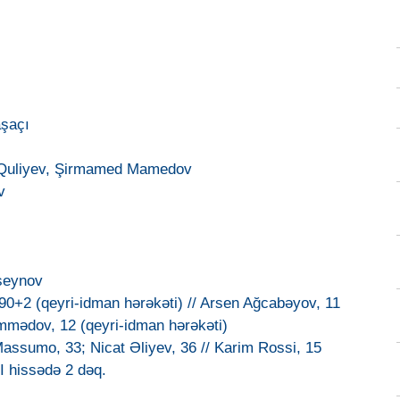
aşaçı
l Quliyev, Şirmamed Mamedov
v
seynov
90+2 (qeyri-idman hərəkəti) // Arsen Ağcabəyov, 11
mmədov, 12 (qeyri-idman hərəkəti)
Massumo, 33; Nicat Əliyev, 36 // Karim Rossi, 15
II hissədə 2 dəq.