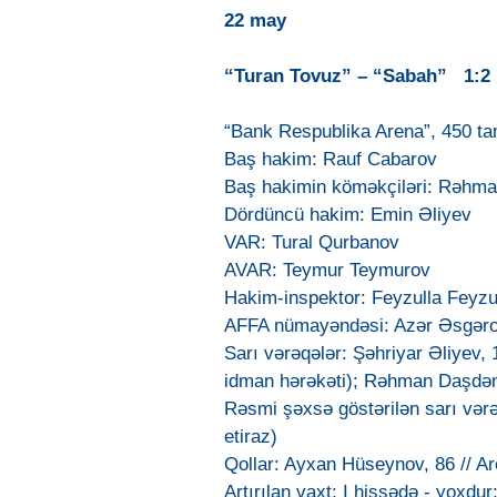
22 may
“Turan Tovuz” – “Sabah” 1:2
“Bank Respublika Arena”, 450 t
Baş hakim: Rauf Cabarov
Baş hakimin köməkçiləri: Rəhma
Dördüncü hakim: Emin Əliyev
VAR: Tural Qurbanov
AVAR: Teymur Teymurov
Hakim-inspektor: Feyzulla Feyzu
AFFA nümayəndəsi: Azər Əsgər
Sarı vərəqələr: Şəhriyar Əliyev, 
idman hərəkəti); Rəhman Daşdəmi
Rəsmi şəxsə göstərilən sarı vər
etiraz)
Qollar: Ayxan Hüseynov, 86 // Ar
Artırılan vaxt: I hissədə - yoxdur