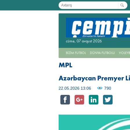
04.08.2026 11:13
05.08.2026 14:4
ləsi -
"Ulduzlar" sürəti artırır
Konfrans Liqası, II
oyunlar - NƏTİ
cümə, 07 avqust 2026
BİZİM FUTBOL
DÜNYA FUTBOLU
VOLEY
MPL
Azərbaycan Premyer Liq
22.05.2026 13:06
790