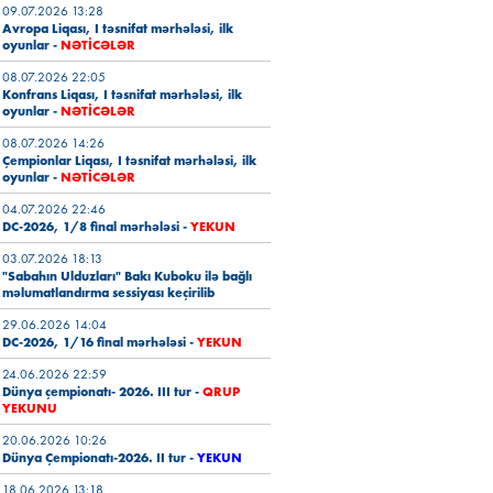
09.07.2026 13:28
Avropa Liqası, I təsnifat mərhələsi, ilk
oyunlar
-
NƏTİCƏLƏR
08.07.2026 22:05
Konfrans Liqası, I təsnifat mərhələsi,
ilk
oyunlar
-
NƏTİCƏLƏR
08.07.2026 14:26
Çempionlar Liqası, I təsnifat mərhələsi, ilk
oyunlar -
NƏTİCƏLƏR
04.07.2026 22:46
DC-2026, 1/8 final mərhələsi
-
YEKUN
03.07.2026 18:13
"
Sabahın Ulduzları" Bakı Kuboku ilə bağlı
məlumatlandırma sessiyası keçirilib
29.06.2026 14:04
DC-2026, 1/16 final mərhələsi -
YEKUN
24.06.2026 22:59
Dünya çempionatı- 2026. III tur
-
QRUP
YEKUNU
20.06.2026 10:26
Dünya Çempionatı-2026. II tur -
YEKUN
18.06.2026 13:18