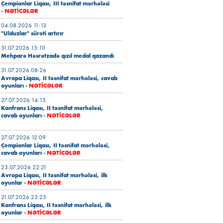
Çempionlar Liqası, III təsnifat mərhələsi
-
NƏTİCƏLƏR
04.08.2026 11:13
"Ulduzlar" sürəti artırır
31.07.2026 15:10
Mehparə Həsrətzadə qızıl medal qazandı
31.07.2026 08:26
Avropa Liqası, II təsnifat mərhələsi, cavab
oyunları
-
NƏTİCƏLƏR
27.07.2026 14:15
Konfrans Liqası, II təsnifat mərhələsi,
cavab oyunları
-
NƏTİCƏLƏR
27.07.2026 12:09
Çempionlar Liqası, II təsnifat mərhələsi,
cavab oyunları
-
NƏTİCƏLƏR
23.07.2026 22:21
Avropa Liqası, II təsnifat mərhələsi, ilk
oyunlar
-
NƏTİCƏLƏR
21.07.2026 23:25
Konfrans Liqası, II təsnifat mərhələsi, ilk
oyunlar
-
NƏTİCƏLƏR