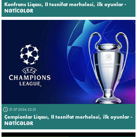
Konfrans Liqası, II təsnifat mərhələsi, ilk oyunlar -
NƏTİCƏLƏR
21.07.2026 22:21
Çempionlar Liqası, II təsnifat mərhələsi, ilk oyunlar -
NƏTİCƏLƏR