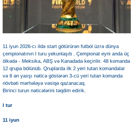
11 iyun 2026-cı ildə start götürürən futbol üzrə dünya
çempionatının I turu yekunlaşıb . Çempionat eyni anda üç
ölkədə - Meksika, ABŞ və Kanadada keçirilir. 48 komanda
12 qrupa bölünüb. Qruplarda ilk 2 yeri tutan komandalar
və 8 ən yaxşı nəticə göstərən 3-cü yeri tutan komanda
növbəti mərhələyə vəsiqə qazanacaq.
Birinci turun nəticələrini təqdim edirik.
I tur
11 iyun