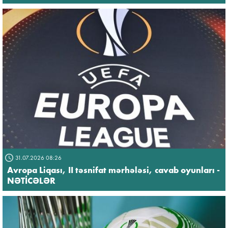
31.07.2026 08:26
Avropa Liqası, II təsnifat mərhələsi, cavab oyunları -
NƏTİCƏLƏR