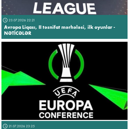
23.07.2026 22:21
Avropa Liqası, II təsnifat mərhələsi, ilk oyunlar -
NƏTİCƏLƏR
21.07.2026 23:25