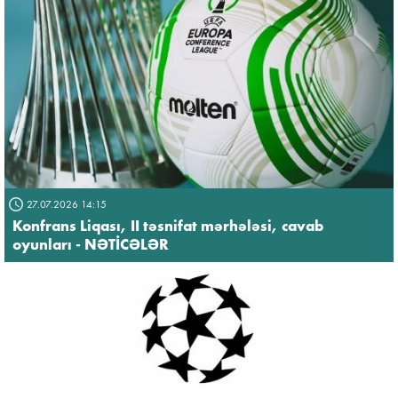
27.07.2026 14:15
Konfrans Liqası, II təsnifat mərhələsi, cavab
oyunları - NƏTİCƏLƏR