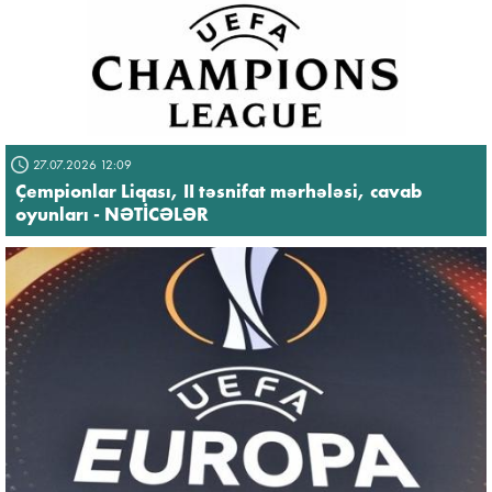
27.07.2026 12:09
Çempionlar Liqası, II təsnifat mərhələsi, cavab
oyunları - NƏTİCƏLƏR