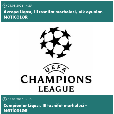
05.08.2026 14:25
Avropa Liqası, III təsnifat mərhələsi, oik oyunlar-
NƏTİCƏLƏR
05.08.2026 14:10
Çempionlar Liqası, III təsnifat mərhələsi -
NƏTİCƏLƏR