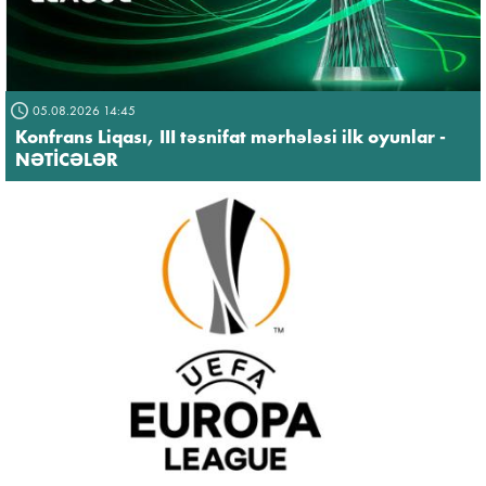
05.08.2026 14:45
Konfrans Liqası, III təsnifat mərhələsi ilk oyunlar -
NƏTİCƏLƏR