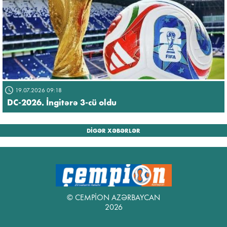
19.07.2026 09:18
DC-2026. İngitərə 3-cü oldu
DİGƏR XƏBƏRLƏR
© CEMPİON AZƏRBAYCAN
2026