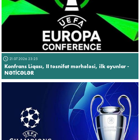
21.07.2026 23:25
Konfrans Liqası, II təsnifat mərhələsi, ilk oyunlar -
NƏTİCƏLƏR