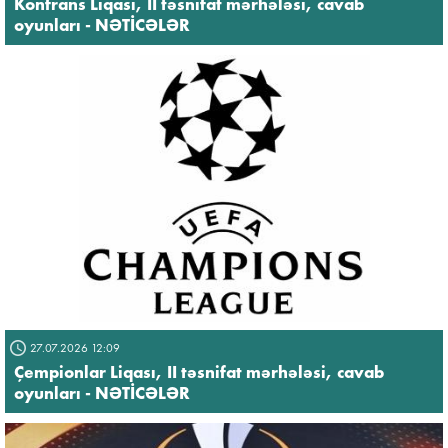
Konfrans Liqası, II təsnifat mərhələsi, cavab
oyunları - NƏTİCƏLƏR
27.07.2026 12:09
Çempionlar Liqası, II təsnifat mərhələsi, cavab
oyunları - NƏTİCƏLƏR