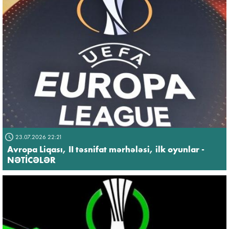
23.07.2026 22:21
Avropa Liqası, II təsnifat mərhələsi, ilk oyunlar -
NƏTİCƏLƏR