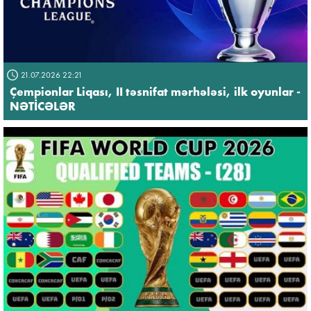
21.07.2026 22:21
Çempionlar Liqası, II təsnifat mərhələsi, ilk oyunlar -
NƏTİCƏLƏR