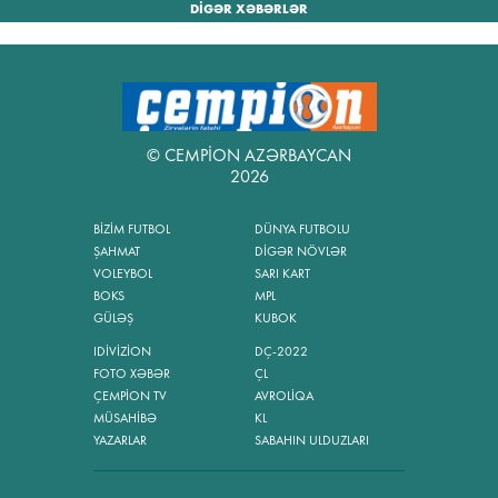
DİGƏR XƏBƏRLƏR
© CEMPİON AZƏRBAYCAN
2026
BİZİM FUTBOL
DÜNYA FUTBOLU
ŞAHMAT
DİGƏR NÖVLƏR
VOLEYBOL
SARI KART
BOKS
MPL
GÜLƏŞ
KUBOK
IDİVİZİON
DÇ-2022
FOTO XƏBƏR
ÇL
ÇEMPİON TV
AVROLİQA
MÜSAHİBƏ
KL
YAZARLAR
SABAHIN ULDUZLARI