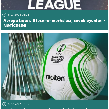
31.07.2026 08:26
Avropa Liqası, II təsnifat mərhələsi, cavab oyunları -
NƏTİCƏLƏR
27.07.2026 14:15