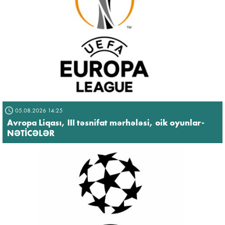
05.08.2026 14:25
Avropa Liqası, III təsnifat mərhələsi, oik oyunlar-
NƏTİCƏLƏR