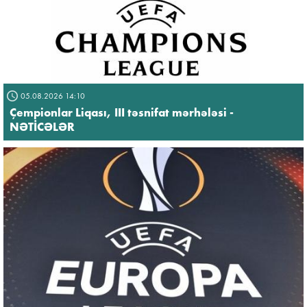
05.08.2026 14:10
Çempionlar Liqası, III təsnifat mərhələsi -
NƏTİCƏLƏR