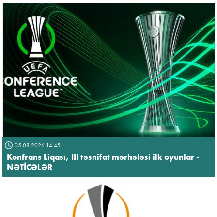
05.08.2026 14:45
Konfrans Liqası, III təsnifat mərhələsi ilk oyunlar -
NƏTİCƏLƏR