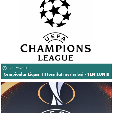
05.08.2026 14:10
Çempionlar Liqası, III təsnifat mərhələsi - YENİLƏNİR