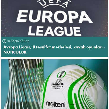
31.07.2026 08:26
Avropa Liqası, II təsnifat mərhələsi, cavab oyunları -
NƏTİCƏLƏR