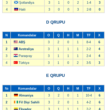
3
Şotlandiya
3
1
0
2
1-4
3
4
Haiti
3
0
0
3
2-8
0
D QRUPU
N
Komandalar
O
Q
H
M
TF
X
1
ABŞ
3
2
0
1
8-4
6
2
Avstraliya
3
1
1
1
2-2
4
3
Paraqvay
3
1
1
1
2-4
4
4
Türkiyə
3
1
0
2
3-5
3
E QRUPU
№
Komandalar
O
Q
H
M
TF
X
1
Almaniya
3
2
0
1
10-4
6
2
Fil Dişi Sahili
3
2
0
1
4-2
6
3
Ekvador
3
1
1
1
2-2
4