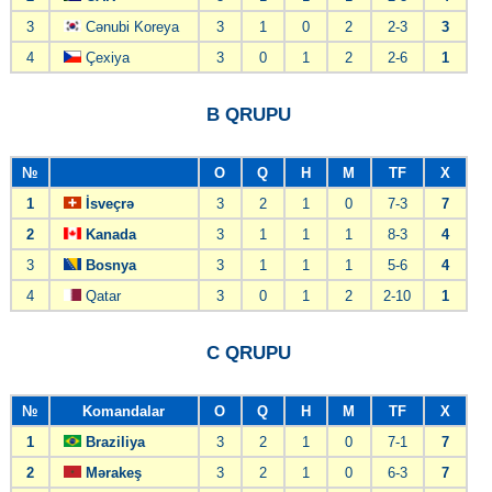
3
Cənubi Koreya
3
1
0
2
2-3
3
4
Çexiya
3
0
1
2
2-6
1
B QRUPU
№
O
Q
H
M
TF
X
1
İsveçrə
3
2
1
0
7-3
7
2
Kanada
3
1
1
1
8-3
4
3
Bosnya
3
1
1
1
5-6
4
4
Qatar
3
0
1
2
2-10
1
C QRUPU
№
Komandalar
O
Q
H
M
TF
X
1
Braziliya
3
2
1
0
7-1
7
2
Mərakeş
3
2
1
0
6-3
7