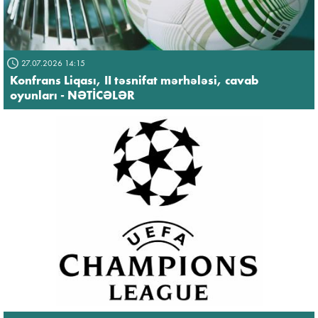
27.07.2026 14:15
Konfrans Liqası, II təsnifat mərhələsi, cavab
oyunları - NƏTİCƏLƏR