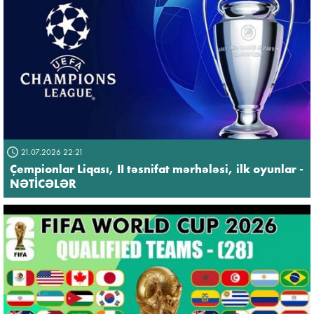
21.07.2026 22:21
Çempionlar Liqası, II təsnifat mərhələsi, ilk oyunlar -
NƏTİCƏLƏR