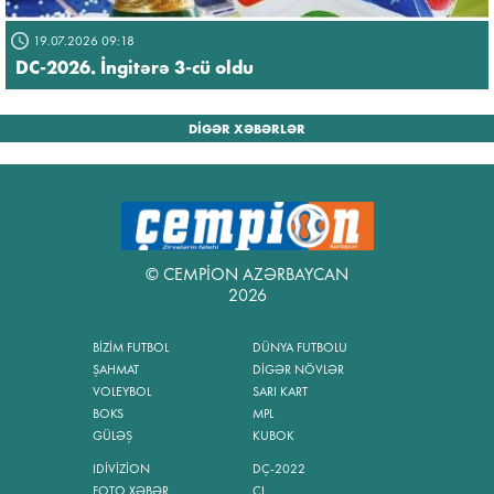
19.07.2026 09:18
DC-2026. İngitərə 3-cü oldu
DİGƏR XƏBƏRLƏR
© CEMPİON AZƏRBAYCAN
2026
BİZİM FUTBOL
DÜNYA FUTBOLU
ŞAHMAT
DİGƏR NÖVLƏR
VOLEYBOL
SARI KART
BOKS
MPL
GÜLƏŞ
KUBOK
IDİVİZİON
DÇ-2022
FOTO XƏBƏR
ÇL