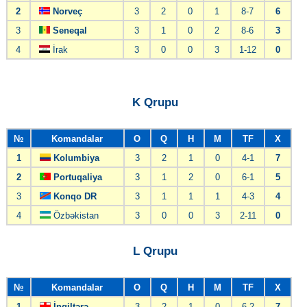
2
Norveç
3
2
0
1
8-7
6
3
Seneqal
3
1
0
2
8-6
3
4
İrak
3
0
0
3
1-12
0
K Qrupu
№
Komandalar
O
Q
H
M
TF
X
1
Kolumbiya
3
2
1
0
4-1
7
2
Portuqaliya
3
1
2
0
6-1
5
3
Konqo DR
3
1
1
1
4-3
4
4
Özbəkistan
3
0
0
3
2-11
0
L Qrupu
№
Komandalar
O
Q
H
M
TF
X
1
İngiltərə
3
2
1
0
6-2
7