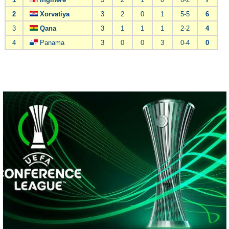
2
Xorvatiya
3
2
0
1
5-5
6
3
Qana
3
1
1
1
2-2
4
4
Panama
3
0
0
3
0-4
0