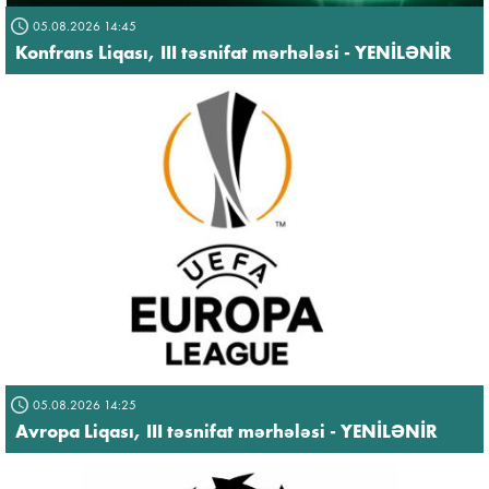
05.08.2026 14:45
Konfrans Liqası, III təsnifat mərhələsi - YENİLƏNİR
05.08.2026 14:25
Avropa Liqası, III təsnifat mərhələsi - YENİLƏNİR