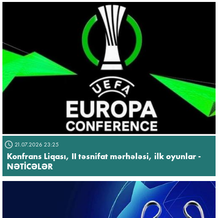
21.07.2026 23:25
Konfrans Liqası, II təsnifat mərhələsi, ilk oyunlar -
NƏTİCƏLƏR