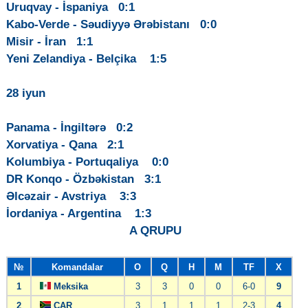
Uruqvay - İspaniya 0:1
Kabo-Verde - Səudiyyə Ərəbistanı 0:0
Misir - İran 1:1
Yeni Zelandiya - Belçika 1:5
28 iyun
Panama - İngiltərə 0:2
Xorvatiya - Qana 2:1
Kolumbiya - Portuqaliya 0:0
DR Konqo - Özbəkistan 3:1
Əlcəzair - Avstriya 3:3
İordaniya - Argentina 1:3
A QRUPU
№
Komandalar
O
Q
H
M
TF
X
1
Meksika
3
3
0
0
6-0
9
2
CAR
3
1
1
1
2-3
4