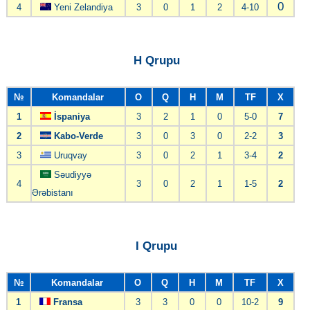
0
4
Yeni Zelandiya
3
0
1
2
4-10
H Qrupu
№
Komandalar
O
Q
H
M
TF
X
1
İspaniya
3
2
1
0
5-0
7
2
Kabo-Verde
3
0
3
0
2-2
3
3
Uruqvay
3
0
2
1
3-4
2
Səudiyyə
4
3
0
2
1
1-5
2
Ərəbistanı
I Qrupu
№
Komandalar
O
Q
H
M
TF
X
1
Fransa
3
3
0
0
10-2
9