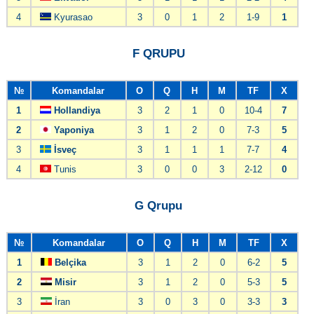
4
Kyurasao
3
0
1
2
1-9
1
F QRUPU
№
Komandalar
O
Q
H
M
TF
X
1
Hollandiya
3
2
1
0
10-4
7
2
Yaponiya
3
1
2
0
7-3
5
3
İsveç
3
1
1
1
7-7
4
4
Tunis
3
0
0
3
2-12
0
G Qrupu
№
Komandalar
O
Q
H
M
TF
X
1
Belçika
3
1
2
0
6-2
5
2
Misir
3
1
2
0
5-3
5
3
İran
3
0
3
0
3-3
3