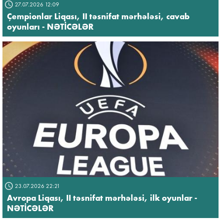
27.07.2026 12:09
Çempionlar Liqası, II təsnifat mərhələsi, cavab
oyunları - NƏTİCƏLƏR
23.07.2026 22:21
Avropa Liqası, II təsnifat mərhələsi, ilk oyunlar -
NƏTİCƏLƏR