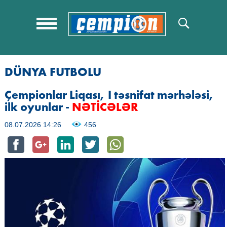
DÜNYA FUTBOLU
Çempionlar Liqası, I təsnifat mərhələsi,
ilk oyunlar -
NƏTİCƏLƏR
08.07.2026 14:26
456