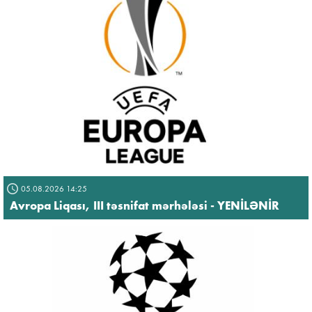
05.08.2026 14:25
Avropa Liqası, III təsnifat mərhələsi - YENİLƏNİR