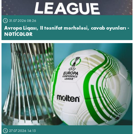
31.07.2026 08:26
Avropa Liqası, II təsnifat mərhələsi, cavab oyunları -
NƏTİCƏLƏR
27.07.2026 14:15