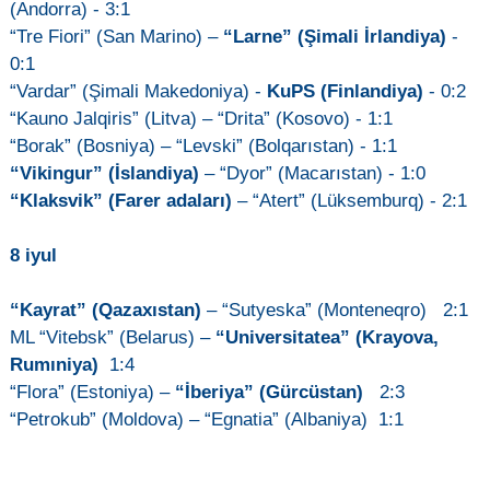
(Andorra) - 3:1
“Tre Fiori” (San Marino) –
“Larne” (Şimali İrlandiya)
-
0:1
“Vardar” (Şimali Makedoniya) -
KuPS (Finlandiya)
- 0:2
“Kauno Jalqiris” (Litva) – “Drita” (Kosovo) - 1:1
“Borak” (Bosniya) – “Levski” (Bolqarıstan) - 1:1
“Vikingur” (İslandiya)
– “Dyor” (Macarıstan) - 1:0
“Klaksvik” (Farer adaları)
– “Atert” (Lüksemburq) - 2:1
8 iyul
“Kayrat” (Qazaxıstan)
– “Sutyeska” (Monteneqro) 2:1
ML “Vitebsk” (Belarus) –
“Universitatea” (Krayova,
Rumıniya)
1:4
“Flora” (Estoniya) –
“İberiya” (Gürcüstan)
2:3
“Petrokub” (Moldova) – “Egnatia” (Albaniya) 1:1