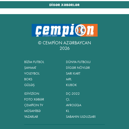
DİGƏR XƏBƏRLƏR
© CEMPİON AZƏRBAYCAN
2026
BİZİM FUTBOL
DÜNYA FUTBOLU
ŞAHMAT
DİGƏR NÖVLƏR
VOLEYBOL
SARI KART
BOKS
MPL
GÜLƏŞ
KUBOK
IDİVİZİON
DÇ-2022
FOTO XƏBƏR
ÇL
ÇEMPİON TV
AVROLİQA
MÜSAHİBƏ
KL
YAZARLAR
SABAHIN ULDUZLARI