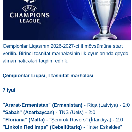
Çempionlar Liqasının 2026-2027-ci il mövsümünə start
verilib. Birinci təsnifat mərhələsinin ilk oyunlarında qeydə
alınan nəticələri təqdim edirik.
Çempionlar Liqası, I təsnifat mərhələsi
7 iyul
"Ararat-Ermənistan" (Ermənistan)
- Riqa (Latviya) - 2:0
"Sabah" (Azərbaycan)
- TNS (Uels) - 2:0
“Floriana” (Malta)
- "Şemrok Rovers" (İrlandiya) - 2:0
"Linkoln Red Imps" (Cəbəllütariq)
- "İnter Eskaldes"