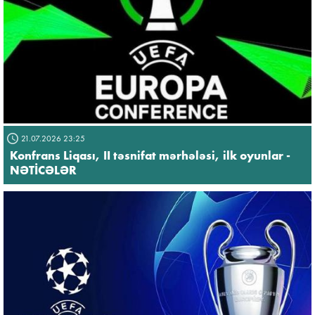
21.07.2026 23:25
Konfrans Liqası, II təsnifat mərhələsi, ilk oyunlar -
NƏTİCƏLƏR