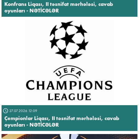
Konfrans Liqası, II təsnifat mərhələsi, cavab
oyunları - NƏTİCƏLƏR
27.07.2026 12:09
Çempionlar Liqası, II təsnifat mərhələsi, cavab
oyunları - NƏTİCƏLƏR