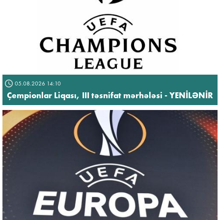
05.08.2026 14:10
Çempionlar Liqası, III təsnifat mərhələsi - YENİLƏNİR