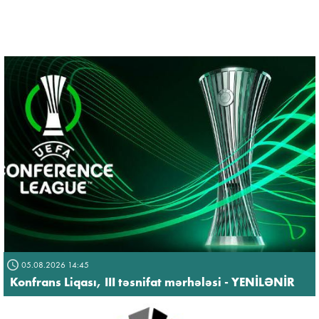
05.08.2026 14:45
Konfrans Liqası, III təsnifat mərhələsi - YENİLƏNİR