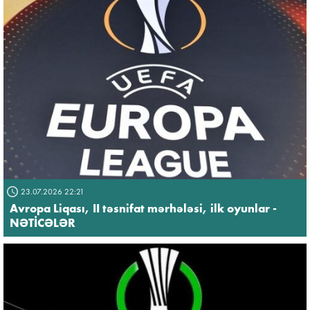
23.07.2026 22:21
Avropa Liqası, II təsnifat mərhələsi, ilk oyunlar -
NƏTİCƏLƏR