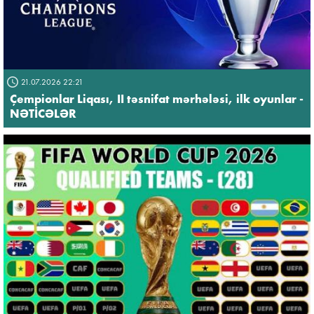
21.07.2026 22:21
Çempionlar Liqası, II təsnifat mərhələsi, ilk oyunlar -
NƏTİCƏLƏR