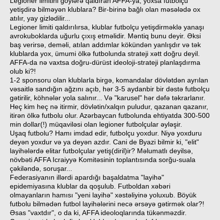
Legioner limitini göylərə qaldıran AFFA-ya, yoxsa futbolçu
yetişdirə bilməyən klublara? Bir-birinə bağlı olan məsələdə ox
atılır, yay gizlədilir...
Legioner limiti qaldırılırsa, klublar futbolçu yetişdirməklə yanaşı
avrokuboklarda uğurlu çıxış etməlidir. Məntiq bunu deyir. Əksi
baş verirsə, deməli, atılan addımlar kökündən yanlışdır və tək
klublarda yox, ümumi ölkə futbolunda strateji xətt doğru deyil.
AFFA-da nə vaxtsa doğru-dürüst ideoloji-strateji planlaşdırma
olub ki?!
1-2 sponsoru olan klublarla birgə, komandalar dövlətdən ayrılan
vəsaitlə sandığın ağzını açıb, hər 3-5 aydanbir bir dəstə futbolçu
gətirilir, köhnələr yola salınır... Və "karusel" hər dəfə təkrarlanır.
Heç kim heç nə itirmir, dövlətin/xalqın puludur, qazanan qazanır,
itirən ölkə futbolu olur. Azərbaycan futbolunda ehtiyatda 300-500
min dollar(!) müqaviləsi olan legioner futbolçular əyləşir.
Uşaq futbolu? Hamı imdad edir, futbolçu yoxdur. Niyə yoxduru
deyən yoxdur və ya deyən azdır. Cani de Byazi bilmir ki, "elit"
layihələrdə elitar futbolçular yetiş(diril)ir? Məlumatlı deyilsə,
növbəti AFFA Icraiyyə Komitəsinin toplantısında sorğu-suala
çəkiləndə, soruşar...
Federasiyanın illərdi apardığı başaldatma "layihə"
epidemiyasına klublar da qoşulub. Futboldan xəbəri
olmayanların hamısı "yeni layihə" xəstəliyinə yoluxub. Böyük
futbolu bilmədən futbol layihələrini necə ərsəyə gətirmək olar?!
Əsas "vaxtdır", o da ki, AFFA ideoloqlarında tükənməzdir.