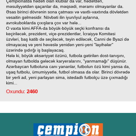
Çempionatda hədəfi olan klublar da var, hədəfdən,
məsuliyyətdən qaçanlar da, məqsədi, məramı olmayanlar da.
Əsas birinci dövrənin sona çatması və vaxtlı-vaxtında dövlətdən
vəsaitin gəlməsidir. Növbəti ilin iyun/iyul aylarına,
avrokuboklarda çıxışlara çox var hələ...
O vaxta kimi AFFA-da böyük-böyük seçki konfransı da
keçiriləcək, prezident, viçe-prezidentlər, İcraiyyə Komitəsi
üzvləri, baş katib də seçiləcək, təyin ediləcək, Canni de Byazi də
olmayacaq və yeni həvəslə yenidən yeni-yeni "layihələr"
üzərində şıdırğı iş başlayacaq.
Hələ ki, böyük əksəriyyət özünü, futbola gətirilən dost-tanışını,
olmayan futbolda gələcək karyeralarını, "yanmamağı" düşünür.
Azərbaycan futboluna canı yananlar, futbolun özü kimi yansa da,
uşaq futbolu, ümumiyyətlə, futbol olmasa da olar. Birinci dövrədə
bir yerli ad, yeni parlayan sima, istedadlı futbolçu üzə çıxmadığı
kimi...
Oxundu:
2460