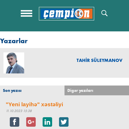
Yazarlar
TAHİR SÜLEYMANOV
Son yazısı
Digər yazıları
"Yeni layihə" xəstəliyi
11.10.2023 15:38