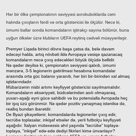
Hər bir ölkə çempionatının səviyyəsi avrokuboklarda cəm
halında çıxışların fərdi və orta göstəricisi ilə ölçülür. Necə ki,
ümumi ballar sonda komandaların iştirakçı sayına bölünür, buna
uyğun ölkələr üzrə klubların UEFA reytinq cədvəli müəyyənləşir.
Premyer Liqada birinci dövrə başa çatsa da, belə davam
edəcəyi halda, artıq növbəti ildə Avropaya vəsiqə qazanacaq
komandaların necə çıxış edəcəkləri böyük ölçüdə bəllidir.
Nə qədər deyilsə ki, çempionatın səviyyəsi qalxıb, ümumi
mənzərə, 3-5 legionerin gətirilməsi hesabına komandalar
arasında orta güc balansı yaranıb, hər biri bir-birindən xal almaq
iqtidarındadır.
Mübarizənin nisbi artımı keyfiyyət göstəricisi sayılmamalıdır.
Komandaların əksəriyyəti, büdcələrindən asılı olmayaraq,
yuxarı-aşağı eyni gücə sahibdir və bu potensialla Avropada heç
bir işıq üzü görünmür. Nə qədər pozitiv yanaşmaq istənilsə də,
reallıq bundan ibarətdir.
De Byazi şikayətlənir, komandalarda legionerlər çıxış edir,
təcrübə toplasalar, inkişaf etsələr də, yerli futbolçu keyfiyyəti
aşağıdır. İtalyan mütəxəssis ahıl yaşında "təcrübə" toplaya-
toplaya, "inkişaf" edə-edə dediyi fikirləri kimə ünvanlayır?