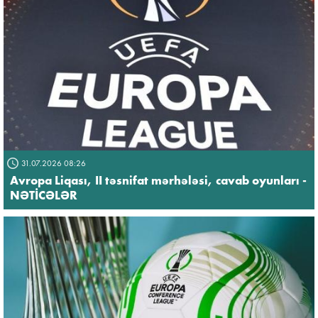
31.07.2026 08:26
Avropa Liqası, II təsnifat mərhələsi, cavab oyunları -
NƏTİCƏLƏR