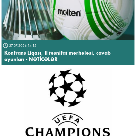
27.07.2026 14:15
Konfrans Liqası, II təsnifat mərhələsi, cavab
oyunları - NƏTİCƏLƏR