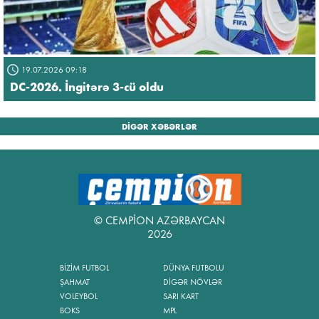
19.07.2026 09:18
DC-2026. İngitərə 3-cü oldu
DİGƏR XƏBƏRLƏR
© CEMPİON AZƏRBAYCAN
2026
BİZİM FUTBOL
DÜNYA FUTBOLU
ŞAHMAT
DİGƏR NÖVLƏR
VOLEYBOL
SARI KART
BOKS
MPL