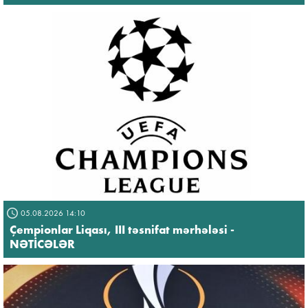
05.08.2026 14:10
Çempionlar Liqası, III təsnifat mərhələsi -
NƏTİCƏLƏR