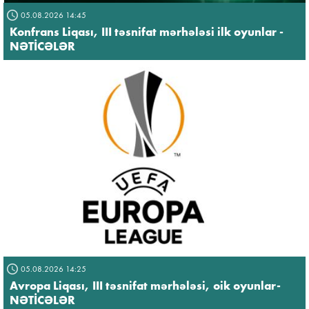
05.08.2026 14:45
Konfrans Liqası, III təsnifat mərhələsi ilk oyunlar -
NƏTİCƏLƏR
05.08.2026 14:25
Avropa Liqası, III təsnifat mərhələsi, oik oyunlar-
NƏTİCƏLƏR