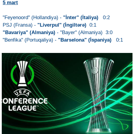
5 mart
"Feyenoord" (Hollandiya) -
"İnter" (İtaliya)
0:2
PSJ (Fransa) -
"Liverpul" (İngiltərə)
0:1
"Bavariya" (Almaniya)
- "Bayer" (Almaniya) 3:0
"Benfika" (Portuqaliya) -
"Barselona" (İspaniya)
0:1