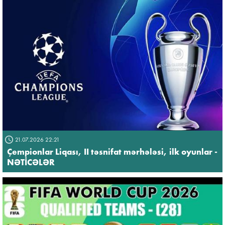
21.07.2026 22:21
Çempionlar Liqası, II təsnifat mərhələsi, ilk oyunlar -
NƏTİCƏLƏR