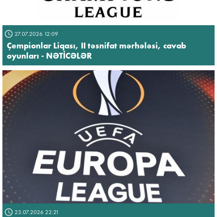
27.07.2026 12:09
Çempionlar Liqası, II təsnifat mərhələsi, cavab
oyunları - NƏTİCƏLƏR
23.07.2026 22:21