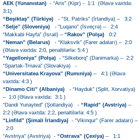
AEK (Yunanıstan)
- “Aris” (Kipr) - 1:1 (Əlavə vaxtda:
3:1)
“Beşiktaş” (Türkiyə)
- “St. Patriks” (İrlandiya) – 3:2
“Selje” (Sloveniya)
- “Luqano” (İsveçrə) – 2:4
“Makkabi Hayfa” (İsrail) –
“Rakov” (Polşa)
0:2
“Neman” (Belarus)
- “Klaksvik” (Farer adaları) – 2:0
(Əlavə vaxtda: 2:0, penaltilərlə: 5:4 )
“Yagelloniya” (Polşa)
- “Silkeborq” (Danimarka) – 2:2
“Spartak-Trnava” (Slovakiya) -
“Universitatea Krayova” (Rumıniya)
– 4:1 (Əlavə
vaxtda: 4:3 )
“Dinamo Citi” (Albaniya)
- “Hayduk” (Split, Xorvatiya)
– 1:0 (Əlavə vaxtda: 3:1 )
“Dandi Yunayted” (Şotlandiya) -
“Rapid” (Avstriya)
–
2:2 (Əlavə vaxtda: 2:2, penaltilərlə: 4:5 )
“Linfild” (Şimali İrlandiya)
- “Vikinqur” (Farer adaları) –
2:0
“Avstriya” (Avstriya) -
“Ostrava” (Çexiya)
– 1:1