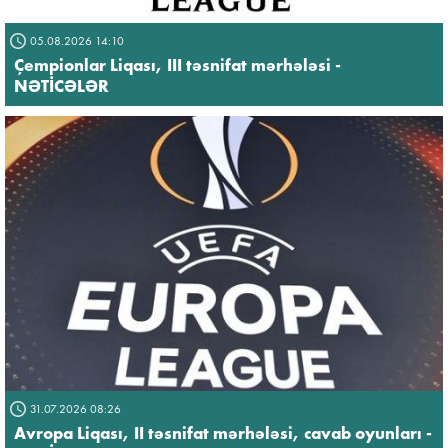
05.08.2026 14:10
Çempionlar Liqası, III təsnifat mərhələsi -
NƏTİCƏLƏR
31.07.2026 08:26
Avropa Liqası, II təsnifat mərhələsi, cavab oyunları -