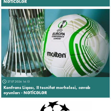
NƏTİCƏLƏR
27.07.2026 14:15
Konfrans Liqası, II təsnifat mərhələsi, cavab
oyunları - NƏTİCƏLƏR