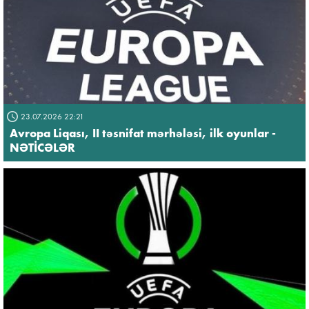
23.07.2026 22:21
Avropa Liqası, II təsnifat mərhələsi, ilk oyunlar -
NƏTİCƏLƏR