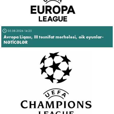
05.08.2026 14:25
Avropa Liqası, III təsnifat mərhələsi, oik oyunlar-
NƏTİCƏLƏR