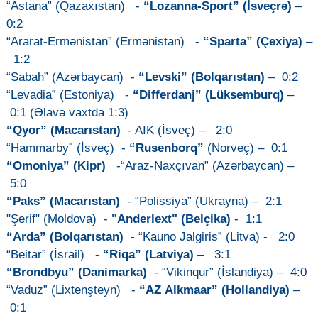
“Astana” (Qazaxıstan) -
“Lozanna-Sport” (İsveçrə)
–
0:2
“Ararat-Ermənistan” (Ermənistan) -
“Sparta” (Çexiya)
–
1:2
“Sabah” (Azərbaycan) -
“Levski” (Bolqarıstan)
– 0:2
“Levadia” (Estoniya) -
“Differdanj” (Lüksemburq)
–
0:1 (Əlavə vaxtda 1:3)
“Qyor” (Macarıstan)
- AIK (İsveç) – 2:0
“Hammarby” (İsveç) -
“Rusenborq”
(Norveç) – 0:1
“Omoniya” (Kipr)
-“Araz-Naxçıvan” (Azərbaycan) –
5:0
“Paks” (Macarıstan)
- “Polissiya” (Ukrayna) – 2:1
"Şerif" (Moldova) -
"Anderlext" (Belçika)
- 1:1
“Arda” (Bolqarıstan)
- “Kauno Jalgiris” (Litva) - 2:0
“Beitar” (İsrail) -
“Riqa” (Latviya)
– 3:1
“Brondbyu” (Danimarka)
- “Vikinqur” (İslandiya) – 4:0
“Vaduz” (Lixtenşteyn) -
“AZ Alkmaar” (Hollandiya)
–
0:1