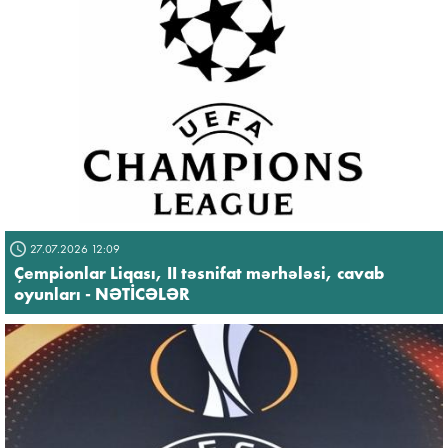
27.07.2026 12:09
Çempionlar Liqası, II təsnifat mərhələsi, cavab
oyunları - NƏTİCƏLƏR