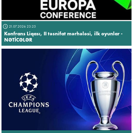
21.07.2026 23:25
Konfrans Liqası, II təsnifat mərhələsi, ilk oyunlar -
NƏTİCƏLƏR