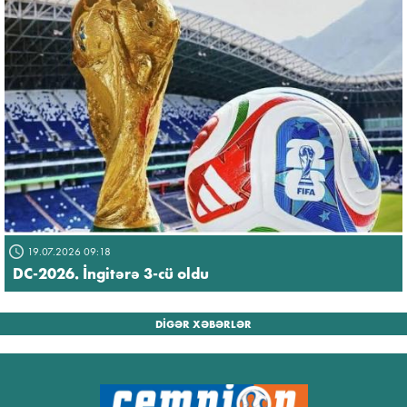
19.07.2026 09:18
DC-2026. İngitərə 3-cü oldu
DİGƏR XƏBƏRLƏR