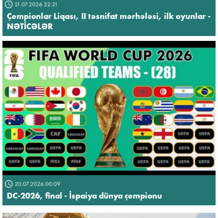
21.07.2026 22:21
Çempionlar Liqası, II təsnifat mərhələsi, ilk oyunlar -
NƏTİCƏLƏR
20.07.2026 00:09
DC-2026, final - İspaiya dünya çempionu