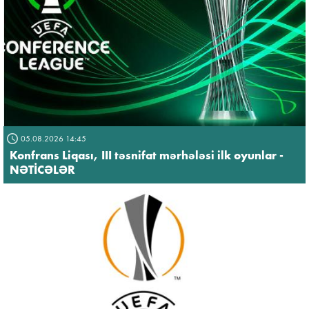
05.08.2026 14:45
Konfrans Liqası, III təsnifat mərhələsi ilk oyunlar -
NƏTİCƏLƏR