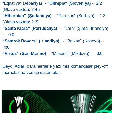
"Eqnatiya" (Albaniya) -
"Olimpia" (Sloveniya)
- 2:2
(Əlavə vaxtda: 2:4 )
“Hibernian” (Şotlandiya)
- “Partizan” (Serbiya) - 1:3
(Əlavə vaxtda: 2:3)
“Santa Klara” (Portuqaliya)
- “Larn” (Şimali İrlandiya)
– 0:0
“Şamrok Rovers” (İrlandiya)
- “Balkan” (Kosovo) –
4:0
“Virtus” (San-Marino)
- “Milsami” (Moldova) – 3:0
Qeyd: Adları qara hərflərlə yazılmış komandalar pley-off
mərhələsinə vəsiqə qazanıblar.