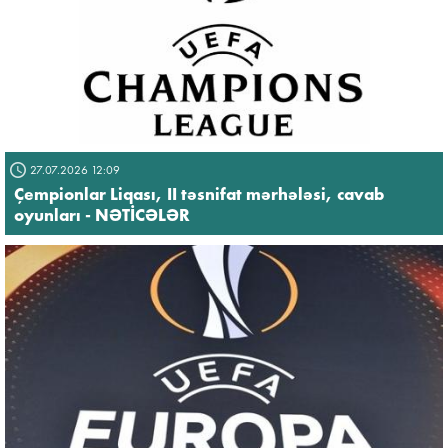
27.07.2026 12:09
Çempionlar Liqası, II təsnifat mərhələsi, cavab
oyunları - NƏTİCƏLƏR