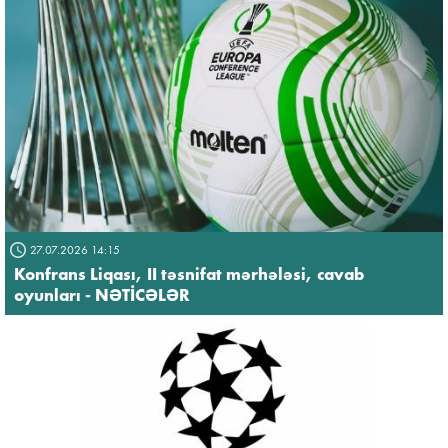
27.07.2026 14:15
Konfrans Liqası, II təsnifat mərhələsi, cavab
oyunları - NƏTİCƏLƏR