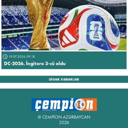
19.07.2026 09:18
DC-2026. İngitərə 3-cü oldu
DİGƏR XƏBƏRLƏR
© CEMPİON AZƏRBAYCAN
2026