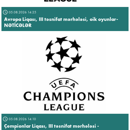
05.08.2026 14:25
Avropa Liqası, III təsnifat mərhələsi, oik oyunlar-
NƏTİCƏLƏR
05.08.2026 14:10
Çempionlar Liqası, III təsnifat mərhələsi -