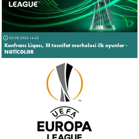
05.08.2026 14:45
Konfrans Liqası, III təsnifat mərhələsi ilk oyunlar -
NƏTİCƏLƏR