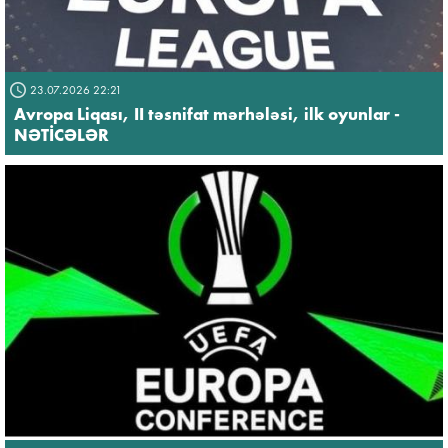
23.07.2026 22:21
Avropa Liqası, II təsnifat mərhələsi, ilk oyunlar -
NƏTİCƏLƏR