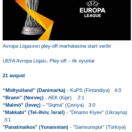
Avropa Liqasının pley-off mərhələsinə start verilir
UEFA Avropa Liqası, Pley-off – ilk oyunlar
21 avqust
“Midtyulland” (Danimarka)
- KuPS (Finlandiya) 4:0
“Brann” (Norveç)
- AEK (Kipr) 2:1
“Malmö” (İsveç)
– “Siqma” (Çexiya) 3:0
"Makkabi" (Tel-Əviv, İsrail)
- "Dinamo Kiyev" (Ukrayna)
3:1
"Panatinaikos" (Yunanıstan)
- "Samsunspor" (Türkiyə)