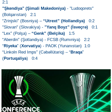
2:1
"Şkendiya" (Şimali Makedoniya)
- "Ludoqorets"
(Bolqarıstan) 2:1
“Zrinjski” (Bosniya) –
“Utrext” (Hollandiya)
0:2
"Slovan" (Slovakiya) -
"Yanq Boyz" (İsveçrə)
0:1
“Lex” (Polşa) –
“Genk” (Belçika)
1:5
“Aberdin” (Şotlandiya) - FCSB (Rumıniya) 2:2
“
Riyeka
” (
Xorvatiya
) - PAOK (Yunanıstan) 1:0
“Linkoln Red Imps” (Cəbəllütariq) – “
Braqa
”
(
Portuqaliya
) 0:4