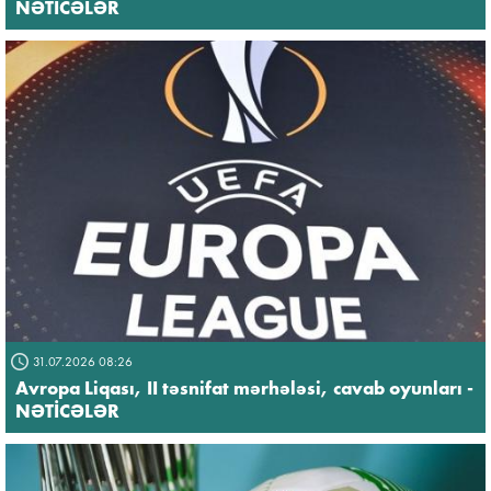
NƏTİCƏLƏR
31.07.2026 08:26
Avropa Liqası, II təsnifat mərhələsi, cavab oyunları -
NƏTİCƏLƏR