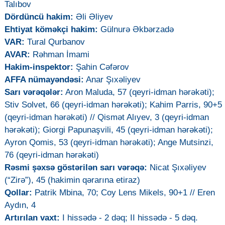
Talıbov
Dördüncü hakim:
Əli Əliyev
Ehtiyat köməkçi hakim:
Gülnurə Əkbərzadə
VAR:
Tural Qurbanov
AVAR:
Rəhman İmami
Hakim-inspektor:
Şahin Cəfərov
AFFA nümayəndəsi:
Anar Şıxəliyev
Sarı vərəqələr:
Aron Maluda, 57 (qeyri-idman hərəkəti);
Stiv Solvet, 66 (qeyri-idman hərəkəti); Kahim Parris, 90+5
(qeyri-idman hərəkəti) // Qismət Alıyev, 3 (qeyri-idman
hərəkəti); Giorgi Papunaşvili, 45 (qeyri-idman hərəkəti);
Ayron Qomis, 53 (qeyri-idman hərəkəti); Ange Mutsinzi,
76 (qeyri-idman hərəkəti)
Rəsmi şəxsə göstərilən sarı vərəqə:
Nicat Şıxəliyev
(“Zirə”), 45 (hakimin qərarına etiraz)
Qollar:
Patrik Mbina, 70; Coy Lens Mikels, 90+1 // Eren
Aydın, 4
Artırılan vaxt:
I hissədə - 2 dəq; II hissədə - 5 dəq.