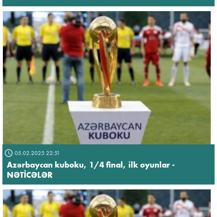
05.02.2025 22:51
Azərbaycan kuboku, 1/4 final, ilk oyunlar -
NƏTİCƏLƏR