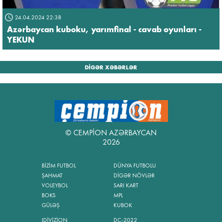
24.04.2024 22:38
Azərbaycan kuboku, yarımfinal - cavab oyunları -
YEKUN
DİGƏR XƏBƏRLƏR
© CEMPİON AZƏRBAYCAN
2026
BİZİM FUTBOL
DÜNYA FUTBOLU
ŞAHMAT
DİGƏR NÖVLƏR
VOLEYBOL
SARI KART
BOKS
MPL
GÜLƏŞ
KUBOK
IDİVİZİON
DÇ-2022