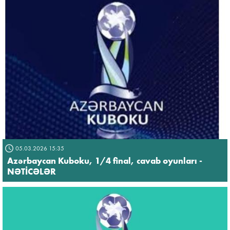
05.03.2026 15:35
Azərbaycan Kuboku, 1/4 final, cavab oyunları -
NƏTİCƏLƏR