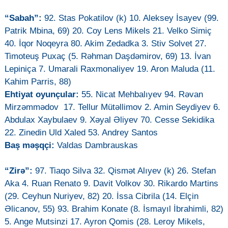
“Sabah”:
92. Stas Pokatilov (k) 10. Aleksey İsayev (99.
Patrik Mbina, 69) 20. Coy Lens Mikels 21. Velko Simiç
40. İqor Noqeyra 80. Akim Zedadka 3. Stiv Solvet 27.
Timoteuş Puxaç (5. Rəhman Daşdəmirov, 69) 13. İvan
Lepiniça 7. Umarali Raxmonaliyev 19. Aron Maluda (11.
Kahim Parris, 88)
Ehtiyat oyunçular:
55. Nicat Mehbalıyev 94. Rəvan
Mirzəmmədov 17. Tellur Mütəllimov 2. Amin Seydiyev 6.
Abdulax Xaybulaev 9. Xəyal Əliyev 70. Cesse Sekidika
22. Zinedin Uld Xaled 53. Andrey Santos
Baş məşqçi:
Valdas Dambrauskas
“Zirə”:
97. Tiaqo Silva 32. Qismət Alıyev (k) 26. Stefan
Aka 4. Ruan Renato 9. Davit Volkov 30. Rikardo Martins
(29. Ceyhun Nuriyev, 82) 20. İssa Cibrila (14. Elçin
Əlicanov, 55) 93. Brahim Konate (8. İsmayıl İbrahimli, 82)
5. Ange Mutsinzi 17. Ayron Qomis (28. Leroy Mikels,