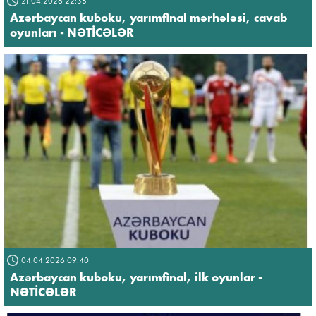
21.04.2026 22:38
Azərbaycan kuboku, yarımfinal mərhələsi, cavab
oyunları - NƏTİCƏLƏR
04.04.2026 09:40
Azərbaycan kuboku, yarımfinal, ilk oyunlar -
NƏTİCƏLƏR